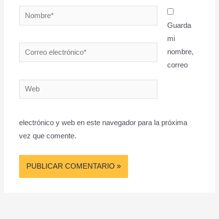
Nombre*
Guarda
mi
Correo
nombre,
electrónico*
correo
Web
electrónico y web en este navegador para la próxima
vez que comente.