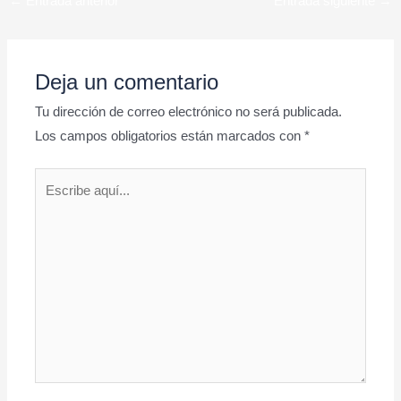
←
Entrada anterior
Entrada siguiente
→
de
entradas
Deja un comentario
Tu dirección de correo electrónico no será publicada.
Los campos obligatorios están marcados con
*
Escribe
aquí...