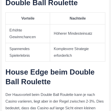
Double Ball Roulette
Vorteile
Nachteile
Erhöhte
Höherer Mindesteinsatz
Gewinnchancen
Spannendes
Komplexere Strategie
Spielerlebnis
erforderlich
House Edge beim Double
Ball Roulette
Der Hausvorteil beim Double Ball Roulette kann je nach
Casino variieren, liegt aber in der Regel zwischen 2-3%. Dies
bedeutet, dass das Casino auf lange Sicht einen kleinen