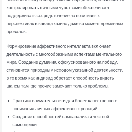
контролировать личными чувствами обеспечивает
поддерживать сосредоточение на позитивных
перспективах в вавада казино даже во момент временных
провалов.
Формирование аффективного интеллекта включает
деятельность с многообразными аспектами ментального
мира. Создание думания, сфокусированного на победу,
становится природным исходом указанной деятельности,
в то время как индивид обретает способность видеть
шансы там, где прочие замечают только проблемы.
Практика внимательности для более качественного
понимания личных аффективных реакций
Создание способностей самоанализа и честной
самооценки