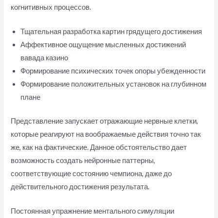
когнитивных процессов.
Тщательная разработка картин грядущего достижения
Аффективное ощущение мысленных достижений
вавада казино
Формирование психических точек опоры убежденности
Формирование положительных установок на глубинном
плане
Представление запускает отражающие нервные клетки,
которые реагируют на воображаемые действия точно так
же, как на фактические. Данное обстоятельство дает
возможность создать нейронные паттерны,
соответствующие состоянию чемпиона, даже до
действительного достижения результата.
Постоянная упражнение ментального симуляции