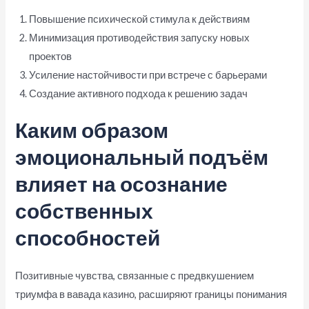
Повышение психической стимула к действиям
Минимизация противодействия запуску новых
проектов
Усиление настойчивости при встрече с барьерами
Создание активного подхода к решению задач
Каким образом
эмоциональный подъём
влияет на осознание
собственных
способностей
Позитивные чувства, связанные с предвкушением
триумфа в вавада казино, расширяют границы понимания