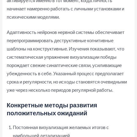
активируется именно в тот момент, когда личность
начинает намеренно работать с личными установками и
психическими моделями.
Адаптивность нейронов нервной системы обеспечивает
перепрограммировать деструктивные когнитивные
шаблоны на конструктивные. Изучения показывают, что
систематическая упражнение визуализации победы
порождает свежие синаптические связи, усиливающие
убежденность в себе. Указанный процесс предполагает
срока и регулярности, но исходы становятся очевидными
уже через несколько периодов регулярной работы.
Конкретные методы развития
положительных ожиданий
Постоянная визуализация желаемых итогов с
наибольшей детализацией