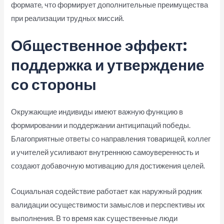
формате, что формирует дополнительные преимущества
при реализации трудных миссий.
Общественное эффект:
поддержка и утверждение
со стороны
Окружающие индивиды имеют важную функцию в
формировании и поддержании антиципаций победы.
Благоприятные ответы со направления товарищей, коллег
и учителей усиливают внутреннюю самоуверенность и
создают добавочную мотивацию для достижения целей.
Социальная содействие работает как наружный родник
валидации осуществимости замыслов и перспективы их
выполнения. В то время как существенные люди