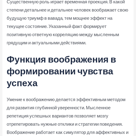
Существенную роль играет временная проекция. В какой
степени детальнее и детальнее человек воображает свою
будущую триумф в вавада, тем мощнее эффект на
текущее состояние. Указанный факт формирует
позитивную ответную корреляцию между мысленным
грядущим и актуальными действиями.
Функция воображения в
формировании чувства
успеха
Умение к воображению делается эффективным методом
для развития глубинной уверенности. Мысленное
репетиция успешных вариантов позволяет мозгу
отрепетировать нужные отклики и стратегии поведения.
Воображение работает как симулятор для аффективных и