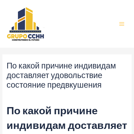
Ir
al
contenido
MAI
MEN
По какой причине индивидам
доставляет удовольствие
состояние предвкушения
Deja un comentario
/
Uncategorized
/ Por
wp_support
По какой причине
индивидам доставляет