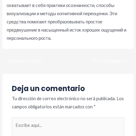
охватывает в себя практики осознанности, способы
визуализации и методы когнитивной переоценки. Эти
средства помогают преобразовывать простое
предвкушение в насыщенный исток хороших ощущений и
персонального роста.
Navegación
←
Entrada anterior
Entrada siguiente
→
de
entradas
Deja un comentario
Tu dirección de correo electrónico no será publicada.
Los
campos obligatorios están marcados con
*
Escribe
aquí...