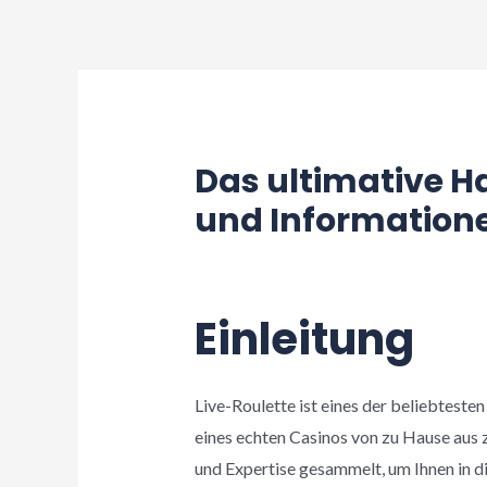
Ir
al
contenido
Das ultimative Ha
und Informationen
Deja un comentario
/
Uncategorized
/ 
Einleitung
Live-Roulette ist eines der beliebteste
eines echten Casinos von zu Hause aus 
und Expertise gesammelt, um Ihnen in di