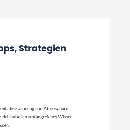
pps, Strategien
chkeit, die Spannung und Atmosphäre
ereich habe ich umfangreiches Wissen
ssen.