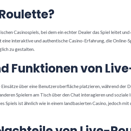
Roulette?
ischen Casinospiels, bei dem ein echter Dealer das Spiel leitet und 
eine interaktive und authentische Casino-Erfahrung, die Online-Sp
lich zu gestalten.
 Funktionen von Live
e Einsätze über eine Benutzeroberfläche platzieren, während der De
nderen Spielern am Tisch über den Chat interagieren und soziale I
s Spiels ist ähnlich wie in einem landbasierten Casino, jedoch mi
Nachteile von Live-Rou