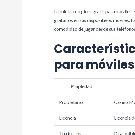
La ruleta con giros gratis para móviles 
gratuitos en sus dispositivos móviles. E
comodidad de jugar desde sus teléfonos
Característic
para móviles
Propiedad
Propietario
Casino Mo
Licencia
Licencia d
Territorios
Disponible