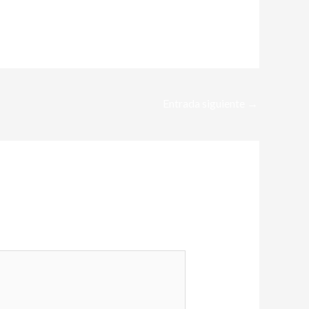
Entrada siguiente
→