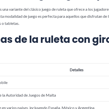
es una variante del clásico juego de ruleta que ofrece a los jugadore
sta modalidad de juego es perfecta para aquellos que disfrutan de l
 o tabletas.
as de la ruleta con gir
Detalles
bile
e la Autoridad de Juegos de Malta
 en varios países, incluyendo España, México y Argentina