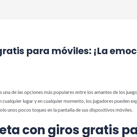
gratis para móviles: ¡La emo
Por
wp_support
es una de las opciones más populares entre los amantes de los juegos
en cualquier lugar y en cualquier momento, los jugadores pueden ex
olo unos pocos toques en la pantalla de sus dispositivos móviles.
leta con giros gratis p