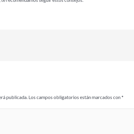
erá publicada.
Los campos obligatorios están marcados con
*