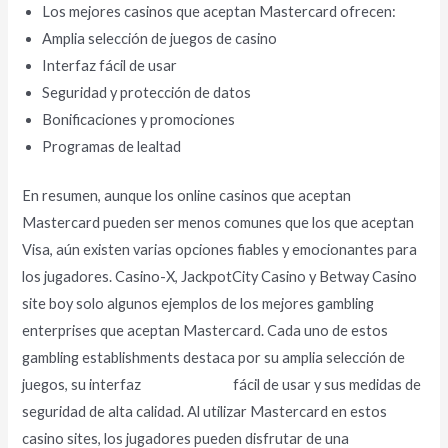
Los mejores casinos que aceptan Mastercard ofrecen:
Amplia selección de juegos de casino
Interfaz fácil de usar
Seguridad y protección de datos
Bonificaciones y promociones
Programas de lealtad
En resumen, aunque los online casinos que aceptan
Mastercard pueden ser menos comunes que los que aceptan
Visa, aún existen varias opciones fiables y emocionantes para
los jugadores. Casino-X, JackpotCity Casino y Betway Casino
site boy solo algunos ejemplos de los mejores gambling
enterprises que aceptan Mastercard. Cada uno de estos
gambling establishments destaca por su amplia selección de
juegos, su interfaz
duck shooter
fácil de usar y sus medidas de
seguridad de alta calidad. Al utilizar Mastercard en estos
casino sites, los jugadores pueden disfrutar de una