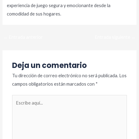
experiencia de juego segura y emocionante desde la
comodidad de sus hogares.
Navegación
←
Entrada anterior
Entrada siguiente
→
de
entradas
Deja un comentario
Tu dirección de correo electrónico no será publicada.
Los
campos obligatorios están marcados con
*
Escribe
aquí...