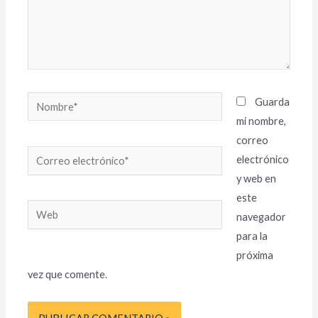
Nombre*
Guarda
mi nombre,
correo
Correo
electrónico
electrónico*
y web en
este
Web
navegador
para la
próxima
vez que comente.