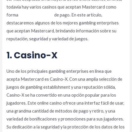
todavía hay varios casinos que aceptan Mastercard como
forma
penalty shoot out
de pago. En este artículo,
destacaremos algunos
de los mejores gambling enterprises
que aceptan Mastercard, brindando información sobre su
reputación, seguridad y variedad de juegos.
1. Casino-X
Uno de los principales gambling enterprises en línea que
acepta Mastercard es Casino-X. Con una amplia selección de
juegos de gambling establishment y una reputación sólida,
Casino-X se ha convertido en una opción popular para los
jugadores. Este online casino ofrece una interfaz fácil de usar,
una grandma cantidad de métodos de pago y retiro, y una
variedad de bonificaciones y promociones para sus jugadores.
Su dedicación a la seguridad y la protección de los datos de los