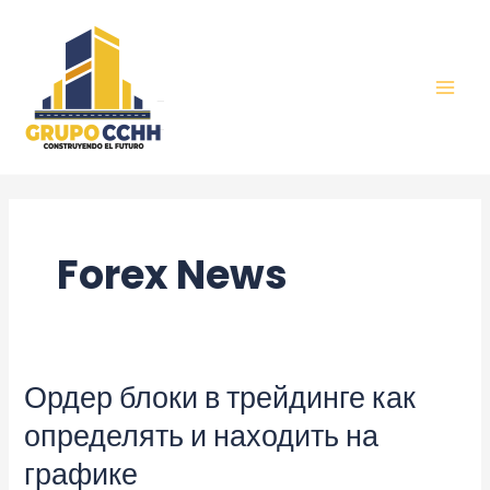
Ir
al
contenido
MAI
MEN
Forex News
Ордер блоки в трейдинге как
определять и находить на
графике