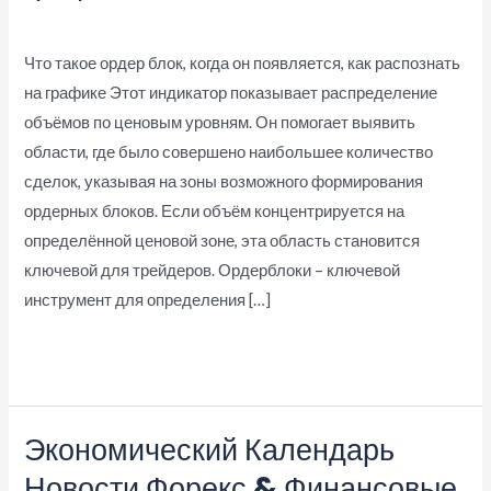
Deja un comentario
/
Forex News
/
wp_support
Что такое ордер блок, когда он появляется, как распознать
на графике Этот индикатор показывает распределение
объёмов по ценовым уровням. Он помогает выявить
области, где было совершено наибольшее количество
сделок, указывая на зоны возможного формирования
ордерных блоков. Если объём концентрируется на
определённой ценовой зоне, эта область становится
ключевой для трейдеров. Ордерблоки – ключевой
инструмент для определения […]
Ордер
Leer más »
блоки
в
Экономический Календарь
трейдинге
как
Новости Форекс & Финансовые