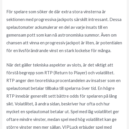
För spelare som söker de där extra stora vinsterna är
sektionen med progressiva jackpots särskilt intressant. Dessa
spelautomater ackumulerar en del av varje insats till en
gemensam pott som kan nå astronomiska summor. Även om
chansen att vinna en progressiv jackpot är liten, är potentialen
för en livsförändrande vinst en stark lockelse för många.
När det gäller tekniska aspekter av slots, är det viktigt att
förstå begrepp som RTP (Return to Player) och volatilitet.
RTP anger den teoretiska procentandelen av insatser som en
spelautomat betalar tillbaka till spelarna över tid. En högre
RTP innebär generellt sett bättre odds för spelaren på lång
sikt. Volatilitet, å andra sidan, beskriver hur ofta och hur
mycket en spelautomat betalar ut. Spel med låg volatilitet ger
oftare mindre vinster, medan spel med hög volatilitet kan ge
större vinster men mer sällan. VIPLuck erbjuder spel med