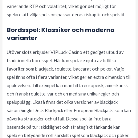
varierande RTP och volatilitet, vilket gör det möjligt för
spelare att välja spel som passar deras riskaptit och spelstil.
Bordsspel: Klassiker och moderna
varianter
Utöver slots erbjuder VIPLuck Casino ett gediget utbud av
traditionella bordsspel. Här kan spelare njuta av tidlösa
favoriter som blackjack, roulette, baccarat och poker. Varje
spel finns ofta i flera varianter, vilket ger en extra dimension till
upplevelsen. Till exempel kan man hitta europeisk, amerikansk
och fransk roulette, var och en med sina unika regler och
spelupplägg. Likaså finns det olika versioner av blackjack,
såsom Single Deck Blackjack eller European Blackjack, som kan
påverka strategier och utfall. Dessa spel är inte bara
baserade på tur; skicklighet och strategiskt tänkande kan
spela en betydande roll, särskilt i spel som blackjack och poker.