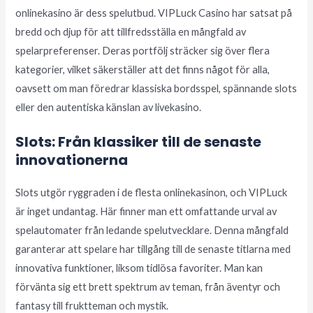
onlinekasino är dess spelutbud. VIPLuck Casino har satsat på
bredd och djup för att tillfredsställa en mångfald av
spelarpreferenser. Deras portfölj sträcker sig över flera
kategorier, vilket säkerställer att det finns något för alla,
oavsett om man föredrar klassiska bordsspel, spännande slots
eller den autentiska känslan av livekasino.
Slots: Från klassiker till de senaste
innovationerna
Slots utgör ryggraden i de flesta onlinekasinon, och VIPLuck
är inget undantag. Här finner man ett omfattande urval av
spelautomater från ledande spelutvecklare. Denna mångfald
garanterar att spelare har tillgång till de senaste titlarna med
innovativa funktioner, liksom tidlösa favoriter. Man kan
förvänta sig ett brett spektrum av teman, från äventyr och
fantasy till fruktteman och mystik.