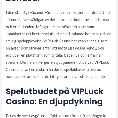
I den ständigt växande världen av onlinekasinon är det lätt att
känna sig överväldigad av det enorma utbudet av plattformar
och erbjudanden. Många spelare söker en plats som
kombinerar ett brett spelutbud med tilltalande bonusar och en
smidig spelupplevelse. VIPLuck Casino har etablerat sig som
en aktör som strävar efter att möta just dessa behov, och
erbjuder en plattform som tilltalar både nya och erfarna
spelare. Denna artikel ger en djupgående titt på vad VIPLuck
Casino har att erbjuda, från deras spelbibliotek till deras
bonusstruktur och hur de integrerar ansvarsfullt spelande.
Spelutbudet på VIPLuck
Casino: En djupdykning
Ett av de mest avgörande faktorerna för ett framgångsrikt