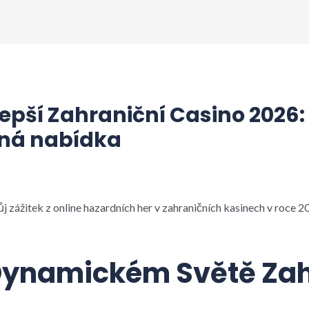
lepší Zahraniční Casino 2026
jiná nabídka
 3 Bonusy & Bez Limitů
/ Por
wp_support
ůj zážitek z online hazardních her v zahraničních kasinech v roce 
Dynamickém Světě Za