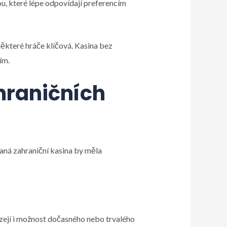
ou, které lépe odpovídají preferencím
 některé hráče klíčová. Kasina bez
ím.
hraničních
vaná zahraniční kasina by měla
ízejí i možnost dočasného nebo trvalého