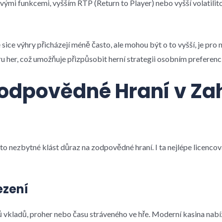
ými funkcemi, vyšším RTP (Return to Player) nebo vyšší volatilit
e sice výhry přicházejí méně často, ale mohou být o to vyšší, je pro
ěru her, což umožňuje přizpůsobit herní strategii osobním preferenc
odpovědné Hraní v Za
osto nezbytné klást důraz na zodpovědné hraní. I ta nejlépe licenco
ezení
tů vkladů, proher nebo času stráveného ve hře. Moderní kasina nab