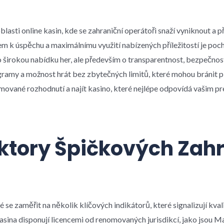
blasti online kasin, kde se zahraniční operátoři snaží vyniknout a p
m k úspěchu a maximálnímu využití nabízených příležitostí je poch
 o širokou nabídku her, ale především o transparentnost, bezpečnost
ramy a možnost hrát bez zbytečných limitů, které mohou bránit 
mované rozhodnutí a najít kasino, které nejlépe odpovídá vašim pr
no 2026 TOP 3 Bonusy & Bez Limitů pro maximální zážitek
iktory Špičkových Zah
é se zaměřit na několik klíčových indikátorů, které signalizují kvali
 kasina disponují licencemi od renomovaných jurisdikcí, jako jsou