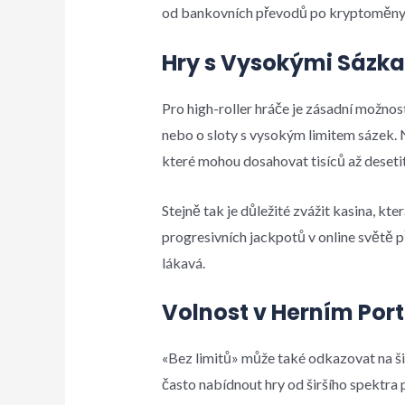
od bankovních převodů po kryptoměny, ča
Hry s Vysokými Sázka
Pro high-roller hráče je zásadní možnost
nebo o sloty s vysokým limitem sázek. Ně
které mohou dosahovat tisíců až deseti
Stejně tak je důležité zvážit kasina, k
progresivních jackpotů v online světě 
lákavá.
Volnost v Herním Port
«Bez limitů» může také odkazovat na širš
často nabídnout hry od širšího spektra 