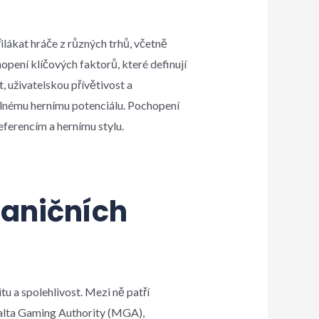
řilákat hráče z různých trhů, včetně
opení klíčových faktorů, které definují
, uživatelskou přívětivost a
plnému hernímu potenciálu. Pochopení
eferencím a hernímu stylu.
raničních
tu a spolehlivost. Mezi ně patří
 Malta Gaming Authority (MGA),