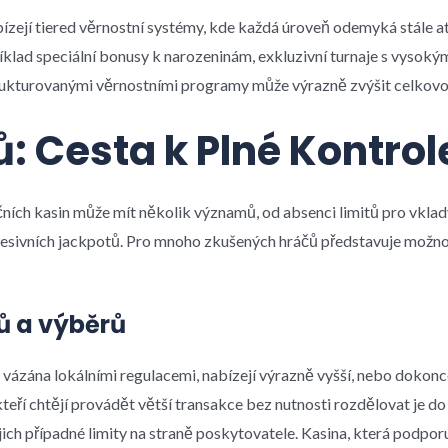
ízejí tiered věrnostní systémy, kde každá úroveň odemyká stále a
íklad speciální bonusy k narozeninám, exkluzivní turnaje s vysoký
trukturovanými věrnostními programy může výrazně zvýšit celkovou
ů: Cesta k Plné Kontrol
čních kasin může mít několik významů, od absenci limitů pro vklad
sivních jackpotů. Pro mnoho zkušených hráčů představuje možnos
ů a výběrů
 vázána lokálními regulacemi, nabízejí výrazně vyšší, nebo dokonce
teří chtějí provádět větší transakce bez nutnosti rozdělovat je do
jich případné limity na straně poskytovatele. Kasina, která podpor