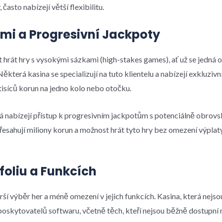
sto nabízejí větší flexibilitu.
mi a Progresivní Jackpoty
 hrát hry s vysokými sázkami (high-stakes games), ať už se jedná o 
která kasina se specializují na tuto klientelu a nabízejí exkluzivn
tisíců korun na jedno kolo nebo otočku.
terá nabízejí přístup k progresivním jackpotům s potenciálně obrov
přesahují miliony korun a možnost hrát tyto hry bez omezení výpla
foliu a Funkcích
í výběr her a méně omezení v jejich funkcích. Kasina, která nejsou
poskytovatelů softwaru, včetně těch, kteří nejsou běžně dostupní n