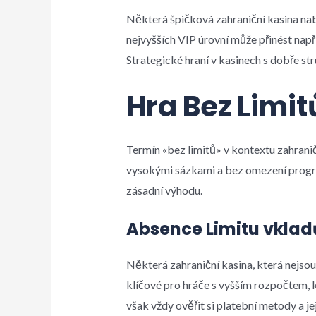
Některá špičková zahraniční kasina nab
nejvyšších VIP úrovní může přinést např
Strategické hraní v kasinech s dobře s
Hra Bez Limit
Termín «bez limitů» v kontextu zahrani
vysokými sázkami a bez omezení progre
zásadní výhodu.
Absence Limitu vklad
Některá zahraniční kasina, která nejsou
klíčové pro hráče s vyšším rozpočtem, k
však vždy ověřit si platební metody a je