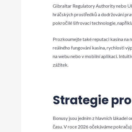
Gibraltar Regulatory Authority nebo UK
hráčských prostředků a dodržování pra
pokročilé šifrovací technologie, napřík
Prozkoumejte také reputaci kasina na n
reálného fungování kasina, rychlosti v
na webu nebo v mobilní aplikaci. Intuit
zážitek.
Jak si vybrat Nejlepší Zahraniční Casi
Strategie pr
Bonusy jsou jedním z hlavních lákadel on
času. V roce 2026 očekáváme pokračujíc